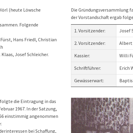
Hörl (heute Löwsche
Die Gründungsversammlung fan
der Vorstandschaft ergab folg
zusammen. Folgende
1. Vorsitzender:
Josef 
 Fürst, Hans Friedl, Christian
2. Vorsitzender:
Albert
ch
 Klaas, Josef Schleicher.
Kassier:
Willi F
Schriftführer:
Erich 
Gewässerwart:
Baptis
olgte die Eintragung in das
Februar 1967.
In der Satzung,
1966 einstimmig angenommen
:
derinteressen bei Schaffung,