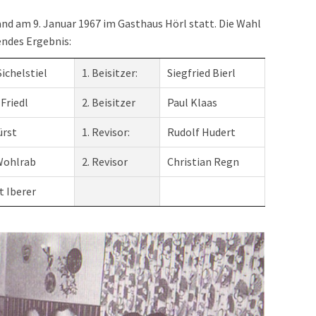
d am 9. Januar 1967 im Gasthaus Hörl statt. Die Wahl
endes Ergebnis:
Sichelstiel
1. Beisitzer:
Siegfried Bierl
 Friedl
2. Beisitzer
Paul Klaas
ürst
1. Revisor:
Rudolf Hudert
Wohlrab
2. Revisor
Christian Regn
t Iberer